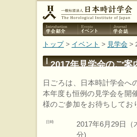
トップ
>
イベント
>
見学会
>
2017年見学会のご案
日ごろは、日本時計学会へ
本年度も恒例の見学会を開
様のご参加をお待ちしてお
日時
2017年6月29日（木
分)