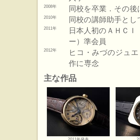
2008年
同校を卒業．その後
2010年
同校の講師助手とし
2011年
日本人初のＡＨＣＩ
ー）準会員
2012年
ヒコ・みづのジュエ
作に専念
主な作品
2011年発表
2