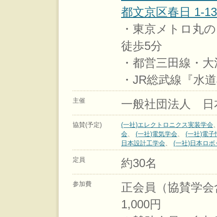
都文京区春日 1-13-
・東京メトロ丸の
徒歩5分
・都営三田線・大
・JR総武線『水道
主催
一般社団法人 日
協賛(予定)
(一社)エレクトロニクス実装学会
会
、
(一社)電気学会
、
(一社)電
日本設計工学会
、
(一社)日本ロ
定員
約30名
参加費
正会員（協賛学会含む
1,000円